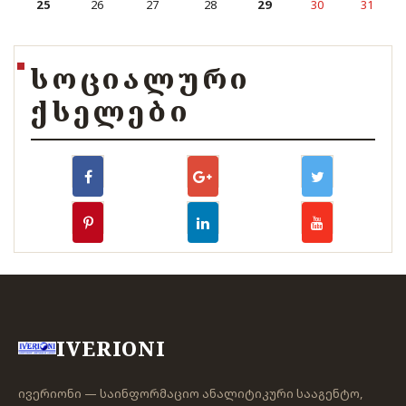
25
26
27
28
29
30
31
ᲡᲝᲪᲘᲐᲚᲣᲠᲘ
ᲥᲡᲔᲚᲔᲑᲘ
IVERIONI
ივერიონი — საინფორმაციო ანალიტიკური სააგენტო,