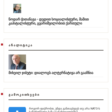
ნოდარ ჭითანავა - დედით სოციალისტური, მამით
კაპიტალისტური, გვარიშვილობით ქართული
ᲐᲜᲐᲚᲘᲢᲘᲙᲐ
მიხეილ ჯიბუტი: დიალოგს ალტერნატივა არ გააჩნია
ᲒᲐᲛᲝᲙᲘᲗᲮᲕᲔᲑᲘ
როგორ ფიქრობთ, უნდა განთავსდეს თუ არა NATO-ს
საწვრთნელი ბაზა საქართველოში?