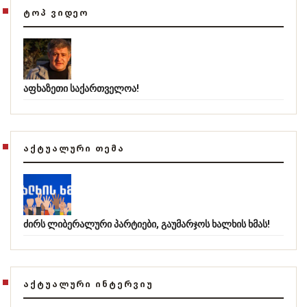
ᲢᲝᲞ ᲕᲘᲓᲔᲝ
აფხაზეთი საქართველოა!
ᲐᲥᲢᲣᲐᲚᲣᲠᲘ ᲗᲔᲛᲐ
ძირს ლიბერალური პარტიები, გაუმარჯოს ხალხის ხმას!
ᲐᲥᲢᲣᲐᲚᲣᲠᲘ ᲘᲜᲢᲔᲠᲕᲘᲣ