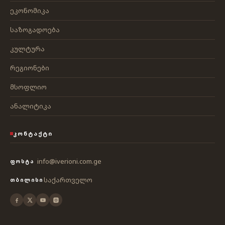
ეკონომიკა
საზოგადოება
კულტურა
რეგიონები
მსოფლიო
ანალიტიკა
ᲙᲝᲜᲢᲐᲥᲢᲘ
info@iverioni.com.ge
ᲤᲝᲡᲢᲐ
საქართველო
ᲗᲑᲘᲚᲘᲡᲘ