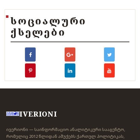
ᲡᲝᲪᲘᲐᲚᲣᲠᲘ
ᲥᲡᲔᲚᲔᲑᲘ
IVERIONI
ივერიონი — საინფორმაციო ანალიტიკური სააგენტო,
რომელიც 2012 წლიდან აშუქებს ქართულ პოლიტიკას,