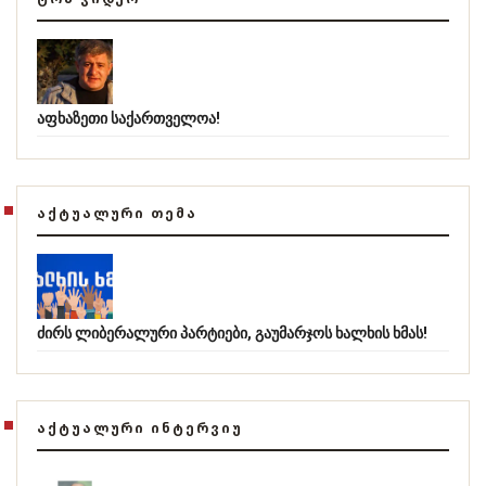
აფხაზეთი საქართველოა!
ᲐᲥᲢᲣᲐᲚᲣᲠᲘ ᲗᲔᲛᲐ
ძირს ლიბერალური პარტიები, გაუმარჯოს ხალხის ხმას!
ᲐᲥᲢᲣᲐᲚᲣᲠᲘ ᲘᲜᲢᲔᲠᲕᲘᲣ