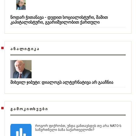
ნოდარ ჭითანავა - დედით სოციალისტური, მამით
კაპიტალისტური, გვარიშვილობით ქართული
ᲐᲜᲐᲚᲘᲢᲘᲙᲐ
მიხეილ ჯიბუტი: დიალოგს ალტერნატივა არ გააჩნია
ᲒᲐᲛᲝᲙᲘᲗᲮᲕᲔᲑᲘ
როგორ ფიქრობთ, უნდა განთავსდეს თუ არა NATO-ს
საწვრთნელი ბაზა საქართველოში?