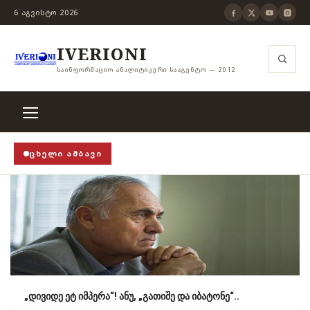
6 ᲐᲒᲕᲘᲡᲢᲝ 2026
IVERIONI
ᲡᲐᲘᲜᲤᲝᲠᲛᲐᲪᲘᲝ ᲐᲜᲐᲚᲘᲢᲘᲙᲣᲠᲘ ᲡᲐᲐᲒᲔᲜᲢᲝ — 2012
ᲪᲮᲔᲚᲘ ᲐᲛᲑᲐᲕᲘ
OP! STOP! STOP!
›
როცა თვითცენზურის ჭანჭიკი მოშლ
„დივიდე ეტ იმპერა“! ანუ, „გათიშე და იბატონე“..