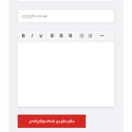
ᲙᲝᲛᲔᲜᲢᲐᲠᲘᲡ ᲒᲐᲒᲖᲐᲕᲜᲐ