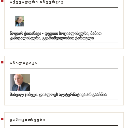
ᲐᲥᲢᲣᲐᲚᲣᲠᲘ ᲘᲜᲢᲔᲠᲕᲘᲣ
ნოდარ ჭითანავა - დედით სოციალისტური, მამით
კაპიტალისტური, გვარიშვილობით ქართული
ᲐᲜᲐᲚᲘᲢᲘᲙᲐ
მიხეილ ჯიბუტი: დიალოგს ალტერნატივა არ გააჩნია
ᲒᲐᲛᲝᲙᲘᲗᲮᲕᲔᲑᲘ