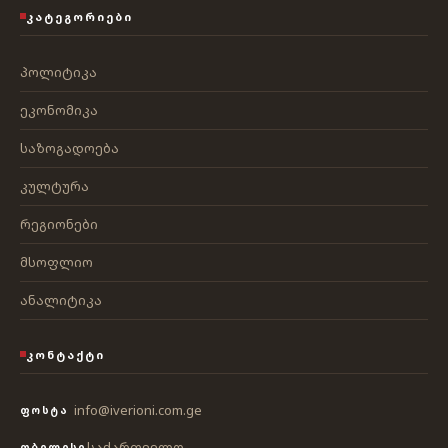
ᲙᲐᲢᲔᲒᲝᲠᲘᲔᲑᲘ
პოლიტიკა
ეკონომიკა
საზოგადოება
კულტურა
რეგიონები
მსოფლიო
ანალიტიკა
ᲙᲝᲜᲢᲐᲥᲢᲘ
info@iverioni.com.ge
ᲤᲝᲡᲢᲐ
საქართველო
ᲗᲑᲘᲚᲘᲡᲘ