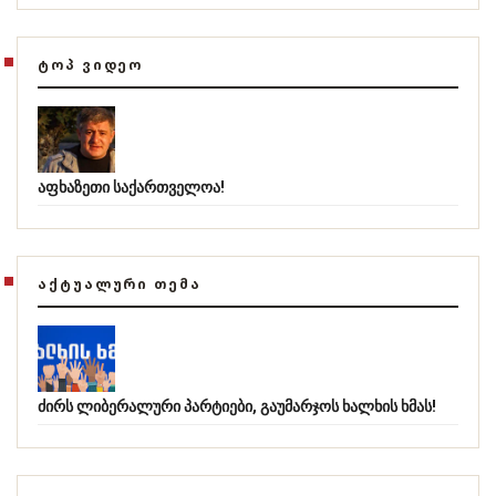
ᲢᲝᲞ ᲕᲘᲓᲔᲝ
აფხაზეთი საქართველოა!
ᲐᲥᲢᲣᲐᲚᲣᲠᲘ ᲗᲔᲛᲐ
ძირს ლიბერალური პარტიები, გაუმარჯოს ხალხის ხმას!