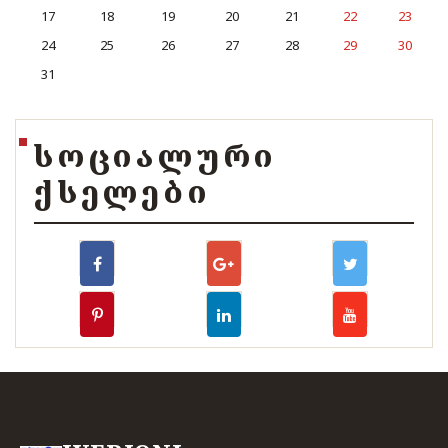
17
18
19
20
21
22
23
24
25
26
27
28
29
30
31
ᲡᲝᲪᲘᲐᲚᲣᲠᲘ
ᲥᲡᲔᲚᲔᲑᲘ