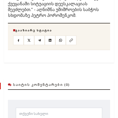
ქვეყანაში სიტუაციის დეესკალაციას
შევძლებთ." - აღნიშნა უშიშროების საბჭოს
სხდომაზე პეტრო პოროშენკომ.
ᲒᲐᲐᲖᲘᲐᲠᲔ ᲡᲢᲐᲢᲘᲐ
ᲡᲐᲘᲢᲘᲡ ᲙᲝᲛᲔᲜᲢᲐᲠᲔᲑᲘ (0)