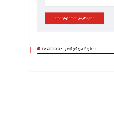
ᲙᲝᲛᲔᲜᲢᲐᲠᲘᲡ ᲒᲐᲒᲖᲐᲕᲜᲐ
FACEBOOK ᲙᲝᲛᲔᲜᲢᲐᲠᲔᲑᲘ: