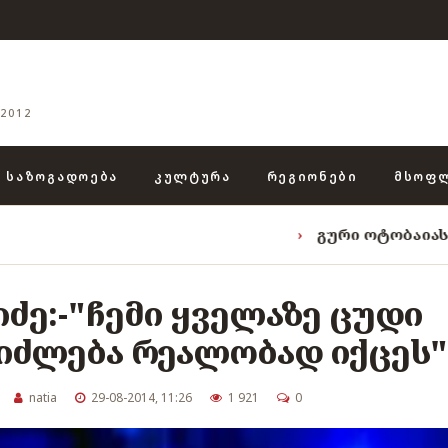
2012
ᲡᲐᲖᲝᲒᲐᲓᲝᲔᲑᲐ
ᲙᲣᲚᲢᲣᲠᲐ
ᲠᲔᲒᲘᲝᲜᲔᲑᲘ
ᲛᲡᲝᲤ
›
გური ოტობაიას ტრიადა: „ენ
ძე:-"ჩემი ყველაზე ცუდი
იძლება რეალობად იქცეს
natia
29-08-2014, 11:26
1 921
0