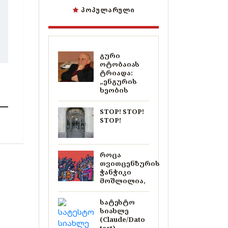
ᲞᲝᲞᲣᲚᲐᲠᲣᲚᲘ
გური
ოტობაიას
ტრიადა:
„ენგურის
ხეობის
STOP! STOP!
STOP!
როცა
თვითცენზურის
ჭანჭიკი
მოშლილია,
სატესტო
სიახლე
(Claude/Dato