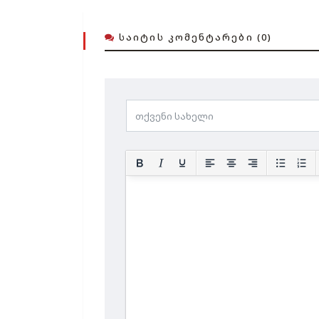
ᲡᲐᲘᲢᲘᲡ ᲙᲝᲛᲔᲜᲢᲐᲠᲔᲑᲘ (0)