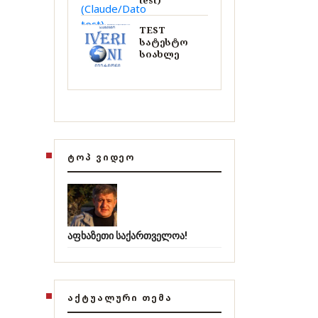
test)
TEST
სატესტო
სიახლე
ᲢᲝᲞ ᲕᲘᲓᲔᲝ
აფხაზეთი საქართველოა!
ᲐᲥᲢᲣᲐᲚᲣᲠᲘ ᲗᲔᲛᲐ