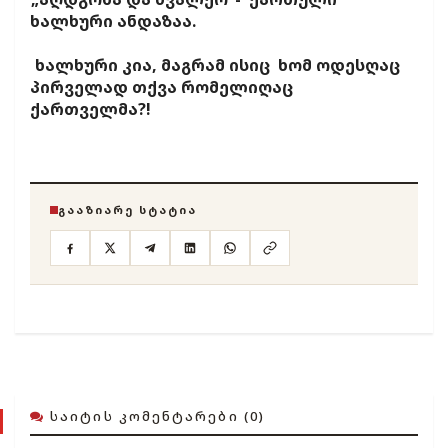
ხალხური ანდაზაა.
ხალხური კია, მაგრამ ისიც ხომ ოდესღაც
პირველად თქვა რომელიღაც
ქართველმა?!
ᲒᲐᲐᲖᲘᲐᲠᲔ ᲡᲢᲐᲢᲘᲐ
ᲡᲐᲘᲢᲘᲡ ᲙᲝᲛᲔᲜᲢᲐᲠᲔᲑᲘ (0)