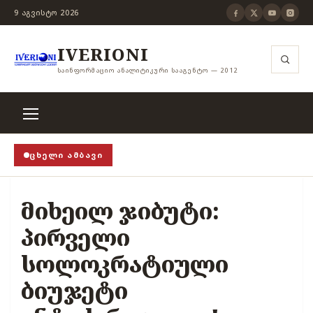
9 ᲐᲒᲕᲘᲡᲢᲝ 2026
IVERIONI
ᲡᲐᲘᲜᲤᲝᲠᲛᲐᲪᲘᲝ ᲐᲜᲐᲚᲘᲢᲘᲙᲣᲠᲘ ᲡᲐᲐᲒᲔᲜᲢᲝ — 2012
ᲪᲮᲔᲚᲘ ᲐᲛᲑᲐᲕᲘ
ის ჭანჭიკი მოშლილია, ცენზურა უნდა არსებობდეს!
›
მიხეილ ჯიბუტი:
პირველი
სოლოკრატიული
ბიუჯეტი