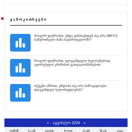
ᲒᲐᲛᲝᲙᲘᲗᲮᲕᲔᲑᲘ
როგორ ფიქრობთ, უნდა განთავსდეს თუ არა NATO-ს
საწვრთნელი ბაზა საქართველოში?
როგორ ფიქრობთ, დღევანდელი ხელოვნურად
აგორებული კრიზისის გათვალისწინებით
თქვენი აზრით, ენდობა თუ არა საზოგადოება
დღევანდელ ხელისუფლებას?
«
ᲐᲒᲕᲘᲡᲢᲝ 2026 »
ᲝᲠᲨ
ᲡᲐᲛ
ᲝᲗᲮ
ᲮᲣᲗ
ᲞᲐᲠ
ᲨᲐᲑ
ᲙᲕᲘ