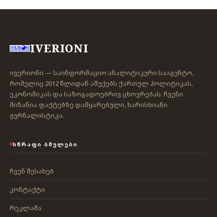
IVERIONI
ივერიონი — საინფორმაციო ანალიტიკური სააგენტო,
რომელიც 2012 წლიდან აშუქებს ქართულ პოლიტიკას,
ეკონომიკას და საზოგადოებრივ ცხოვრებას. ჩვენი
მიზანია ფაქტებზე დამყარებული, ხარისხიანი
ჟურნალისტიკა.
ᲡᲬᲠᲐᲤᲘ ᲑᲛᲣᲚᲔᲑᲘ
ჩვენ შესახებ
კონტაქტი
რეკლამა