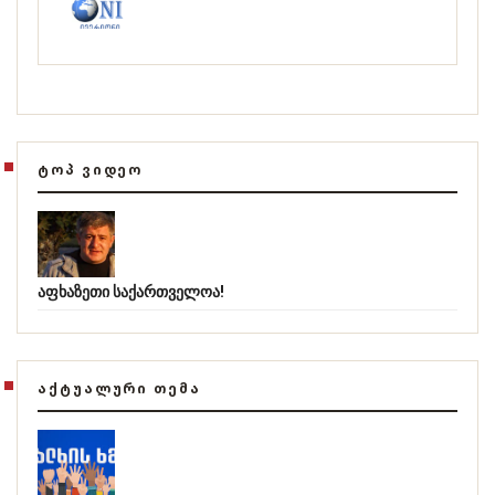
ᲢᲝᲞ ᲕᲘᲓᲔᲝ
აფხაზეთი საქართველოა!
ᲐᲥᲢᲣᲐᲚᲣᲠᲘ ᲗᲔᲛᲐ