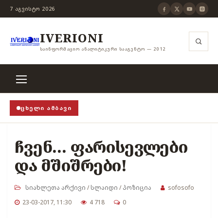
7 ᲐᲒᲕᲘᲡᲢᲝ 2026
IVERIONI
ᲡᲐᲘᲜᲤᲝᲠᲛᲐᲪᲘᲝ ᲐᲜᲐᲚᲘᲢᲘᲙᲣᲠᲘ ᲡᲐᲐᲒᲔᲜᲢᲝ — 2012
ᲪᲮᲔᲚᲘ ᲐᲛᲑᲐᲕᲘ
ურის ჭანჭიკი მოშლილია, ცენზურა უნდა არსებობდეს
ჩვენ... ფარისევლები
და მშიშრები!
სიახლეთა არქივი
/
სლაიდი
/
პოზიცია
sofosofo
23-03-2017, 11:30
4 718
0