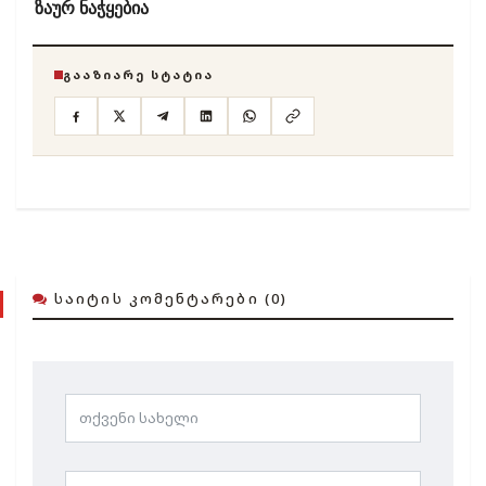
ზაურ ნაჭყებია
ᲒᲐᲐᲖᲘᲐᲠᲔ ᲡᲢᲐᲢᲘᲐ
ᲡᲐᲘᲢᲘᲡ ᲙᲝᲛᲔᲜᲢᲐᲠᲔᲑᲘ (0)