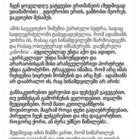
ჩვენ ყოველდღე ვატყუებთ ერთმანეთს (მუდმივად
ვთამაშობთ) _ ვფიქრობთ ერთს, ვამბობთ მეორეს,
ვაკეთებთ მესამეს.
ამის საუკეთესო ნიმუშია ქართული სუფრა, სადაც
სადღეგრძელოში ტაბუდადებულია, რომ ადამიანს
უთხრა ის, რასაც იგი სინამდვილეში წარმოადგენს
და რასაც ობიექტურად იმსახურებს. დაუწერელი
კანონია:
- აუცილებლად უნდა აქო და ადიდო,
„ვარსკვლავი“ უნდა ჩამოუწყვიტო და
არარაობისგან მისი არაჩვეულებრივი პორტრეტი
უნდა გამოძერწო. ტრაგედია იმაშია, რომ არც იმას
რცხვენია სიცრუის მოსმენის და არც შენ - ადამიანს
არ დააბრალო ის, რაც სინამდვილეში არ არის!
განსაკუთრებით ვცრუობთ და ფეხქვეშ გავეგებით,
თუ ვინმესგან გამორჩენას ველოდებით. თვალში
შევციცინებთ, რომ მათი კეთილგანწყობა
მოვიპოვოთ, მაგრამ როცა ფეხი გადაუბრუნდებათ,
პირველი ჩვენ ვეძგერებით და ისე დავკორტნით,
როგორც ქორი, ან ძერა უმწეო წიწილებს!..
მუდმივად იმის შიშში ვართ, რომ სიმართლეს
ცუდად გაიგებენ და აუტკივარი თავის ატკივებას