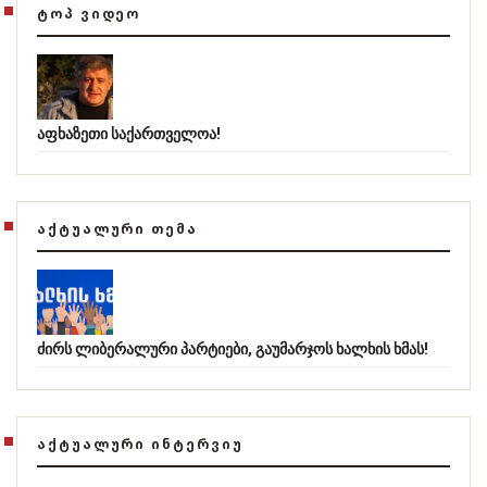
ᲢᲝᲞ ᲕᲘᲓᲔᲝ
აფხაზეთი საქართველოა!
ᲐᲥᲢᲣᲐᲚᲣᲠᲘ ᲗᲔᲛᲐ
ძირს ლიბერალური პარტიები, გაუმარჯოს ხალხის ხმას!
ᲐᲥᲢᲣᲐᲚᲣᲠᲘ ᲘᲜᲢᲔᲠᲕᲘᲣ