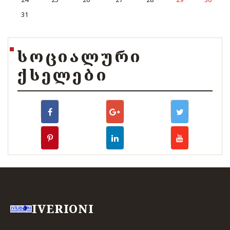
31
ᲡᲝᲪᲘᲐᲚᲣᲠᲘ
ᲥᲡᲔᲚᲔᲑᲘ
IVERIONI