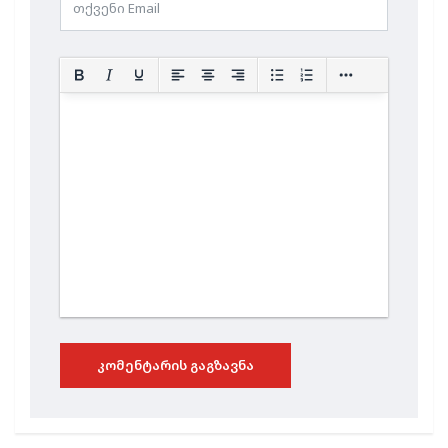
ᲙᲝᲛᲔᲜᲢᲐᲠᲘᲡ ᲒᲐᲒᲖᲐᲕᲜᲐ