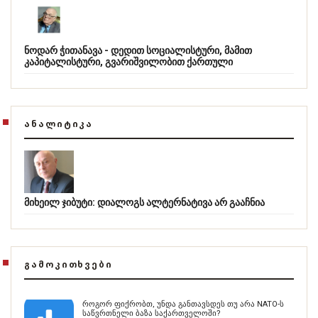
ნოდარ ჭითანავა - დედით სოციალისტური, მამით
კაპიტალისტური, გვარიშვილობით ქართული
ᲐᲜᲐᲚᲘᲢᲘᲙᲐ
მიხეილ ჯიბუტი: დიალოგს ალტერნატივა არ გააჩნია
ᲒᲐᲛᲝᲙᲘᲗᲮᲕᲔᲑᲘ
როგორ ფიქრობთ, უნდა განთავსდეს თუ არა NATO-ს
საწვრთნელი ბაზა საქართველოში?