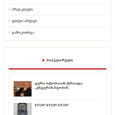
პრესკლუბი
ფოტო არქივი
გამოკითხვა
ᲞᲝᲞᲣᲚᲐᲠᲣᲚᲘ
გური ოტობაიას ტრიადა:
„ენგურის ხეობის
STOP! STOP! STOP!