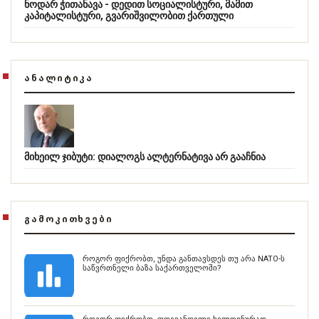
ნოდარ ჭითანავა - დედით სოციალისტური, მამით
კაპიტალისტური, გვარიშვილობით ქართული
ᲐᲜᲐᲚᲘᲢᲘᲙᲐ
მიხეილ ჯიბუტი: დიალოგს ალტერნატივა არ გააჩნია
ᲒᲐᲛᲝᲙᲘᲗᲮᲕᲔᲑᲘ
როგორ ფიქრობთ, უნდა განთავსდეს თუ არა NATO-ს
საწვრთნელი ბაზა საქართველოში?