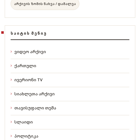
არქივის ზომის ნახვა / დამალვა
ᲡᲐᲘᲢᲘᲡ ᲛᲔᲜᲘᲣ
ვიდეო არქივი
ქართული
ივერიონი TV
სიახლეთა არქივი
თავისუფალი თემა
სლაიდი
პოლიტიკა