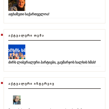
აფხაზეთი საქართველოა!
ᲐᲥᲢᲣᲐᲚᲣᲠᲘ ᲗᲔᲛᲐ
ძირს ლიბერალური პარტიები, გაუმარჯოს ხალხის ხმას!
ᲐᲥᲢᲣᲐᲚᲣᲠᲘ ᲘᲜᲢᲔᲠᲕᲘᲣ