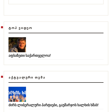
ᲢᲝᲞ ᲕᲘᲓᲔᲝ
აფხაზეთი საქართველოა!
ᲐᲥᲢᲣᲐᲚᲣᲠᲘ ᲗᲔᲛᲐ
ძირს ლიბერალური პარტიები, გაუმარჯოს ხალხის ხმას!