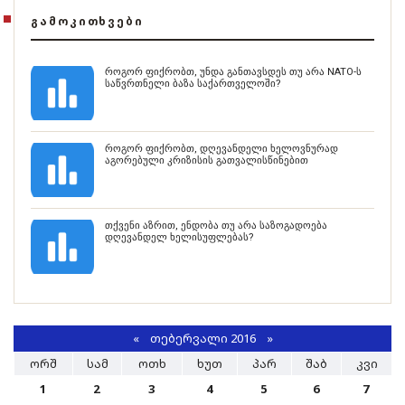
ᲒᲐᲛᲝᲙᲘᲗᲮᲕᲔᲑᲘ
როგორ ფიქრობთ, უნდა განთავსდეს თუ არა NATO-ს
საწვრთნელი ბაზა საქართველოში?
როგორ ფიქრობთ, დღევანდელი ხელოვნურად
აგორებული კრიზისის გათვალისწინებით
თქვენი აზრით, ენდობა თუ არა საზოგადოება
დღევანდელ ხელისუფლებას?
«
ᲗᲔᲑᲔᲠᲕᲐᲚᲘ 2016
»
ᲝᲠᲨ
ᲡᲐᲛ
ᲝᲗᲮ
ᲮᲣᲗ
ᲞᲐᲠ
ᲨᲐᲑ
ᲙᲕᲘ
1
2
3
4
5
6
7