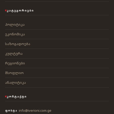
ᲙᲐᲢᲔᲒᲝᲠᲘᲔᲑᲘ
პოლიტიკა
ეკონომიკა
საზოგადოება
კულტურა
რეგიონები
მსოფლიო
ანალიტიკა
ᲙᲝᲜᲢᲐᲥᲢᲘ
info@iverioni.com.ge
ᲤᲝᲡᲢᲐ