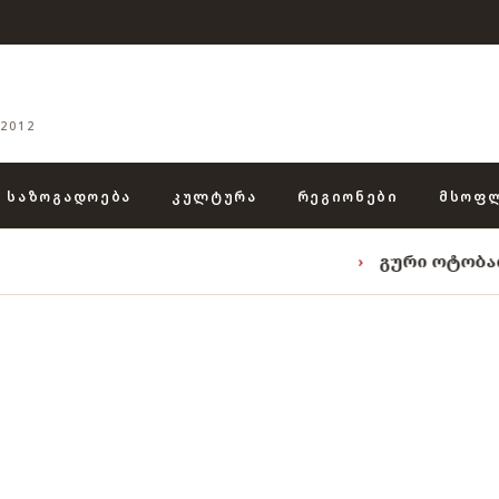
2012
ᲡᲐᲖᲝᲒᲐᲓᲝᲔᲑᲐ
ᲙᲣᲚᲢᲣᲠᲐ
ᲠᲔᲒᲘᲝᲜᲔᲑᲘ
ᲛᲡᲝᲤ
›
გური ოტობაიას ტრიადა: