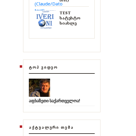
test)
TEST
სატესტო
სიახლე
ᲢᲝᲞ ᲕᲘᲓᲔᲝ
აფხაზეთი საქართველოა!
ᲐᲥᲢᲣᲐᲚᲣᲠᲘ ᲗᲔᲛᲐ