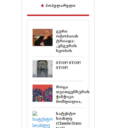
ᲞᲝᲞᲣᲚᲐᲠᲣᲚᲘ
გური
ოტობაიას
ტრიადა:
„ენგურის
ხეობის
STOP! STOP!
STOP!
როცა
თვითცენზურის
ჭანჭიკი
მოშლილია,
სატესტო
სიახლე
(Claude/Dato