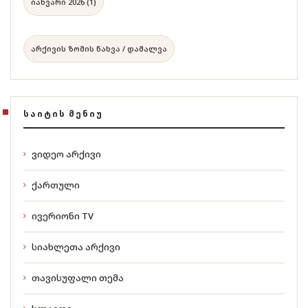
იანვარი 2026 (1)
არქივის ზომის ნახვა / დამალვა
ᲡᲐᲘᲢᲘᲡ ᲛᲔᲜᲘᲣ
ვიდეო არქივი
ქართული
ივერიონი TV
სიახლეთა არქივი
თავისუფალი თემა