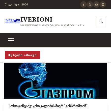
7 ᲐᲒᲕᲘᲡᲢᲝ 2026
IVERIONI
ᲡᲐᲘᲜᲤᲝᲠᲛᲐᲪᲘᲝ ᲐᲜᲐᲚᲘᲢᲘᲙᲣᲠᲘ ᲡᲐᲐᲒᲔᲜᲢᲝ — 2012
ᲪᲮᲔᲚᲘ ᲐᲛᲑᲐᲕᲘ
P! STOP!
›
როცა თვითცენზურის ჭანჭიკი მოშლილია, 
სოსო ცინცაძე: კახი კალაძის მიერ “გაზპრომთან“..