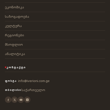
ეკონომიკა
საზოგადოება
კულტურა
რეგიონები
მსოფლიო
ანალიტიკა
ᲙᲝᲜᲢᲐᲥᲢᲘ
info@iverioni.com.ge
ᲤᲝᲡᲢᲐ
საქართველო
ᲗᲑᲘᲚᲘᲡᲘ