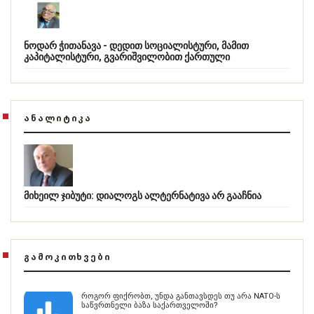
ნოდარ ჭითანავა - დედით სოციალისტური, მამით
კაპიტალისტური, გვარიშვილობით ქართული
ᲐᲜᲐᲚᲘᲢᲘᲙᲐ
მიხეილ ჯიბუტი: დიალოგს ალტერნატივა არ გააჩნია
ᲒᲐᲛᲝᲙᲘᲗᲮᲕᲔᲑᲘ
როგორ ფიქრობთ, უნდა განთავსდეს თუ არა NATO-ს
საწვრთნელი ბაზა საქართველოში?