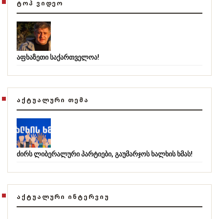
ᲢᲝᲞ ᲕᲘᲓᲔᲝ
აფხაზეთი საქართველოა!
ᲐᲥᲢᲣᲐᲚᲣᲠᲘ ᲗᲔᲛᲐ
ძირს ლიბერალური პარტიები, გაუმარჯოს ხალხის ხმას!
ᲐᲥᲢᲣᲐᲚᲣᲠᲘ ᲘᲜᲢᲔᲠᲕᲘᲣ