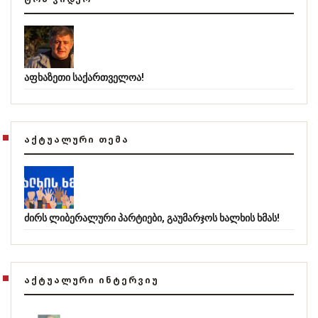
აფხაზეთი საქართველოა!
ᲐᲥᲢᲣᲐᲚᲣᲠᲘ ᲗᲔᲛᲐ
ძირს ლიბერალური პარტიები, გაუმარჯოს ხალხის ხმას!
ᲐᲥᲢᲣᲐᲚᲣᲠᲘ ᲘᲜᲢᲔᲠᲕᲘᲣ