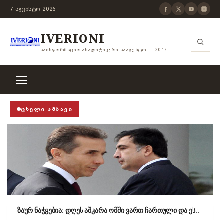
7 ᲐᲒᲕᲘᲡᲢᲝ 2026
IVERIONI
ᲡᲐᲘᲜᲤᲝᲠᲛᲐᲪᲘᲝ ᲐᲜᲐᲚᲘᲢᲘᲙᲣᲠᲘ ᲡᲐᲐᲒᲔᲜᲢᲝ — 2012
ᲪᲮᲔᲚᲘ ᲐᲛᲑᲐᲕᲘ
TOP! STOP!
›
როცა თვითცენზურის ჭანჭიკი მოშლილია
ზაურ ნაჭყებია: დღეს აშკარა ომში ვართ ჩართული და ეს..