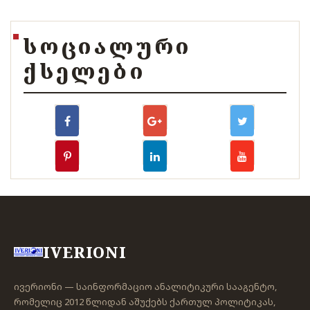
ᲡᲝᲪᲘᲐᲚᲣᲠᲘ
ᲥᲡᲔᲚᲔᲑᲘ
IVERIONI
ივერიონი — საინფორმაციო ანალიტიკური სააგენტო,
რომელიც 2012 წლიდან აშუქებს ქართულ პოლიტიკას,