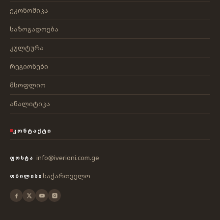
ეკონომიკა
საზოგადოება
კულტურა
რეგიონები
მსოფლიო
ანალიტიკა
ᲙᲝᲜᲢᲐᲥᲢᲘ
info@iverioni.com.ge
ᲤᲝᲡᲢᲐ
საქართველო
ᲗᲑᲘᲚᲘᲡᲘ