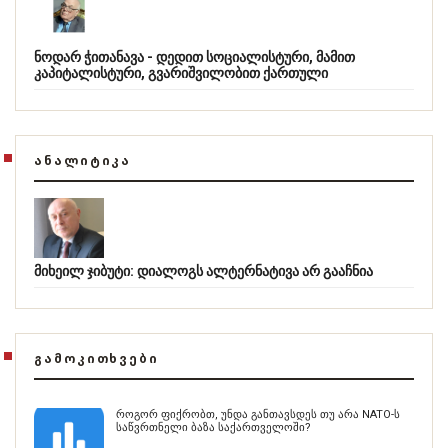
ნოდარ ჭითანავა - დედით სოციალისტური, მამით
კაპიტალისტური, გვარიშვილობით ქართული
ᲐᲜᲐᲚᲘᲢᲘᲙᲐ
მიხეილ ჯიბუტი: დიალოგს ალტერნატივა არ გააჩნია
ᲒᲐᲛᲝᲙᲘᲗᲮᲕᲔᲑᲘ
როგორ ფიქრობთ, უნდა განთავსდეს თუ არა NATO-ს
საწვრთნელი ბაზა საქართველოში?