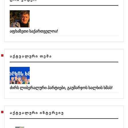
აფხაზეთი საქართველოა!
ᲐᲥᲢᲣᲐᲚᲣᲠᲘ ᲗᲔᲛᲐ
ძირს ლიბერალური პარტიები, გაუმარჯოს ხალხის ხმას!
ᲐᲥᲢᲣᲐᲚᲣᲠᲘ ᲘᲜᲢᲔᲠᲕᲘᲣ