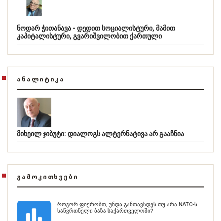
ნოდარ ჭითანავა - დედით სოციალისტური, მამით
კაპიტალისტური, გვარიშვილობით ქართული
ᲐᲜᲐᲚᲘᲢᲘᲙᲐ
მიხეილ ჯიბუტი: დიალოგს ალტერნატივა არ გააჩნია
ᲒᲐᲛᲝᲙᲘᲗᲮᲕᲔᲑᲘ
როგორ ფიქრობთ, უნდა განთავსდეს თუ არა NATO-ს
საწვრთნელი ბაზა საქართველოში?