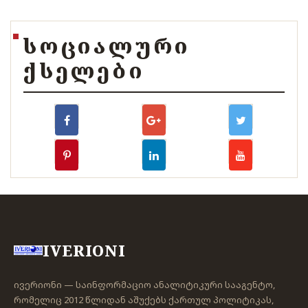
ᲡᲝᲪᲘᲐᲚᲣᲠᲘ
ᲥᲡᲔᲚᲔᲑᲘ
IVERIONI
ივერიონი — საინფორმაციო ანალიტიკური სააგენტო,
რომელიც 2012 წლიდან აშუქებს ქართულ პოლიტიკას,