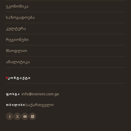
ეკონომიკა
საზოგადოება
კულტურა
რეგიონები
მსოფლიო
ანალიტიკა
ᲙᲝᲜᲢᲐᲥᲢᲘ
info@iverioni.com.ge
ᲤᲝᲡᲢᲐ
საქართველო
ᲗᲑᲘᲚᲘᲡᲘ