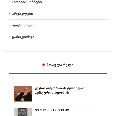
Facebook - ამბები
პრესკლუბი
ფოტო არქივი
გამოკითხვა
ᲞᲝᲞᲣᲚᲐᲠᲣᲚᲘ
გური ოტობაიას ტრიადა:
„ენგურის ხეობის
STOP! STOP! STOP!