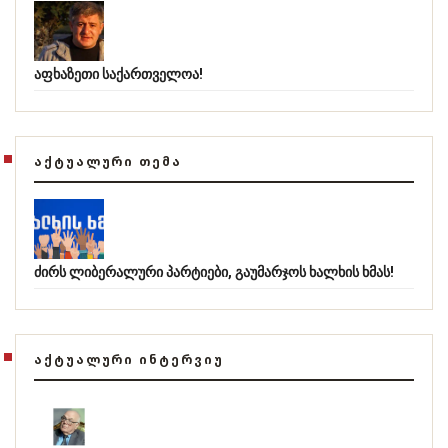
აფხაზეთი საქართველოა!
ᲐᲥᲢᲣᲐᲚᲣᲠᲘ ᲗᲔᲛᲐ
ძირს ლიბერალური პარტიები, გაუმარჯოს ხალხის ხმას!
ᲐᲥᲢᲣᲐᲚᲣᲠᲘ ᲘᲜᲢᲔᲠᲕᲘᲣ