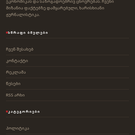
ეკონომიკას და საზოგადოებრივ ცხოვრებას. ჩვენი
მიზანია ფაქტებზე დამყარებული, ხარისხიანი
ჟურნალისტიკა.
ᲡᲬᲠᲐᲤᲘ ᲑᲛᲣᲚᲔᲑᲘ
ჩვენ შესახებ
კონტაქტი
რეკლამა
წესები
RSS არხი
ᲙᲐᲢᲔᲒᲝᲠᲘᲔᲑᲘ
პოლიტიკა