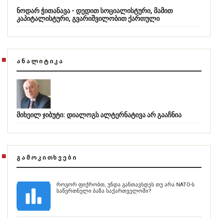
ნოდარ ჭითანავა - დედით სოციალისტური, მამით
კაპიტალისტური, გვარიშვილობით ქართული
ᲐᲜᲐᲚᲘᲢᲘᲙᲐ
მიხეილ ჯიბუტი: დიალოგს ალტერნატივა არ გააჩნია
ᲒᲐᲛᲝᲙᲘᲗᲮᲕᲔᲑᲘ
როგორ ფიქრობთ, უნდა განთავსდეს თუ არა NATO-ს
საწვრთნელი ბაზა საქართველოში?