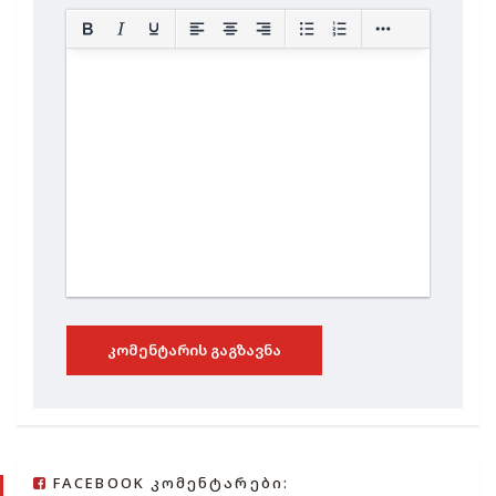
ᲙᲝᲛᲔᲜᲢᲐᲠᲘᲡ ᲒᲐᲒᲖᲐᲕᲜᲐ
FACEBOOK ᲙᲝᲛᲔᲜᲢᲐᲠᲔᲑᲘ: