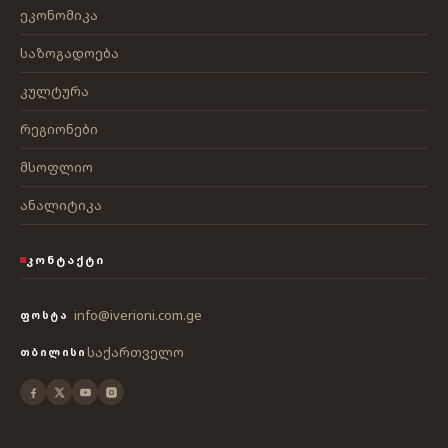
ეკონომიკა
საზოგადოება
კულტურა
რეგიონები
მსოფლიო
ანალიტიკა
ᲙᲝᲜᲢᲐᲥᲢᲘ
info@iverioni.com.ge
ᲤᲝᲡᲢᲐ
საქართველო
ᲗᲑᲘᲚᲘᲡᲘ