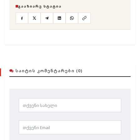
ᲒᲐᲐᲖᲘᲐᲠᲔ ᲡᲢᲐᲢᲘᲐ
ᲡᲐᲘᲢᲘᲡ ᲙᲝᲛᲔᲜᲢᲐᲠᲔᲑᲘ (0)