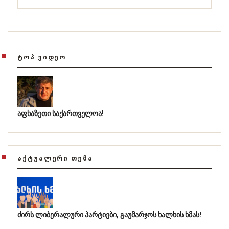
ᲢᲝᲞ ᲕᲘᲓᲔᲝ
აფხაზეთი საქართველოა!
ᲐᲥᲢᲣᲐᲚᲣᲠᲘ ᲗᲔᲛᲐ
ძირს ლიბერალური პარტიები, გაუმარჯოს ხალხის ხმას!