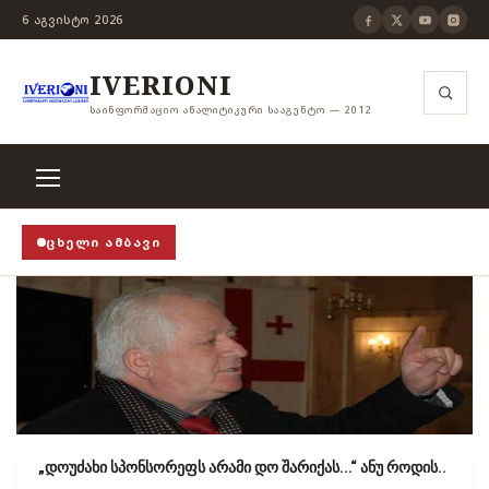
6 ᲐᲒᲕᲘᲡᲢᲝ 2026
IVERIONI
ᲡᲐᲘᲜᲤᲝᲠᲛᲐᲪᲘᲝ ᲐᲜᲐᲚᲘᲢᲘᲙᲣᲠᲘ ᲡᲐᲐᲒᲔᲜᲢᲝ — 2012
ᲪᲮᲔᲚᲘ ᲐᲛᲑᲐᲕᲘ
STOP!
›
როცა თვითცენზურის ჭანჭიკი მოშლილია, ცენ
„დოუძახი სპონსორეფს არამი დო შარიქას...“ ანუ როდის..