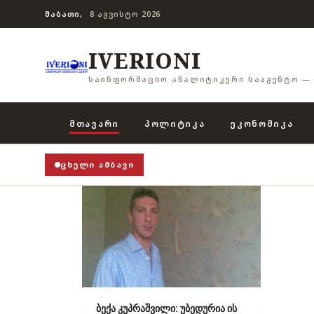
ᲨᲐᲑᲐᲗᲘ,
8 ᲐᲒᲕᲘᲡᲢᲝ 2026
IVERIONI
ᲡᲐᲘᲜᲤᲝᲠᲛᲐᲪᲘᲝ ᲐᲜᲐᲚᲘᲢᲘᲙᲣᲠᲘ ᲡᲐᲐᲒᲔᲜᲢᲝ — 
ᲛᲗᲐᲕᲐᲠᲘ
ᲞᲝᲚᲘᲢᲘᲙᲐ
ᲔᲙᲝᲜᲝᲛᲘᲙᲐ
ᲪᲮᲔᲚᲘ ᲐᲛᲑᲐᲕᲘ
ბექა კუპრაშვილი: უბედურია ის