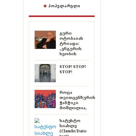
ᲞᲝᲞᲣᲚᲐᲠᲣᲚᲘ
გური
ოტობაიას
ტრიადა:
„ენგურის
ხეობის
STOP! STOP!
STOP!
როცა
თვითცენზურის
ჭანჭიკი
მოშლილია,
სატესტო
სიახლე
(Claude/Dato