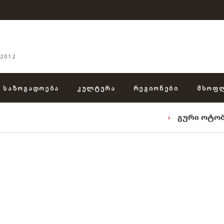
2012
ᲡᲐᲖᲝᲒᲐᲓᲝᲔᲑᲐ
ᲙᲣᲚᲢᲣᲠᲐ
ᲠᲔᲒᲘᲝᲜᲔᲑᲘ
ᲛᲡᲝᲤ
›
გური ოტობაიას ტრია