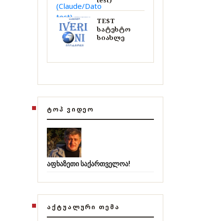
test)
TEST
სატესტო
სიახლე
ᲢᲝᲞ ᲕᲘᲓᲔᲝ
აფხაზეთი საქართველოა!
ᲐᲥᲢᲣᲐᲚᲣᲠᲘ ᲗᲔᲛᲐ