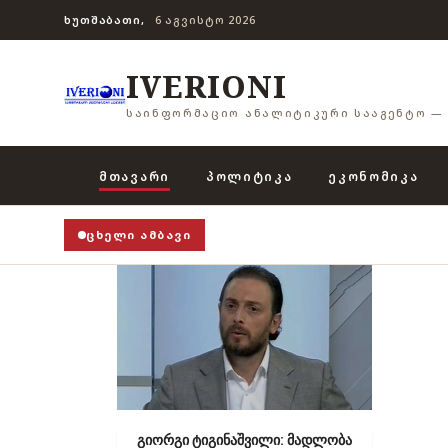
ᲮᲣᲗᲨᲐᲑᲐᲗᲘ,
6 ᲐᲒᲕᲘᲡᲢᲝ 2026
IVERIONI
ᲡᲐᲘᲜᲤᲝᲠᲛᲐᲪᲘᲝ ᲐᲜᲐᲚᲘᲢᲘᲙᲣᲠᲘ ᲡᲐᲐᲒᲔᲜᲢᲝ — 
ᲛᲗᲐᲕᲐᲠᲘ
ᲞᲝᲚᲘᲢᲘᲙᲐ
ᲔᲙᲝᲜᲝᲛᲘᲙᲐ
ᲪᲮᲔᲚᲘ ᲐᲛᲑᲐᲕᲘ
გიორგი ტიგინაშვილი: მადლობა