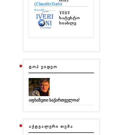
test)
TEST
სატესტო
სიახლე
ᲢᲝᲞ ᲕᲘᲓᲔᲝ
აფხაზეთი საქართველოა!
ᲐᲥᲢᲣᲐᲚᲣᲠᲘ ᲗᲔᲛᲐ