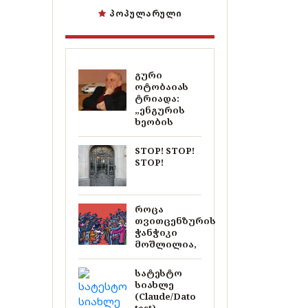
ᲞᲝᲞᲣᲚᲐᲠᲣᲚᲘ
გური
ოტობაიას
ტრიადა:
„ენგურის
ხეობის
STOP! STOP!
STOP!
როცა
თვითცენზურის
ჭანჭიკი
მოშლილია,
სატესტო
სიახლე
(Claude/Dato