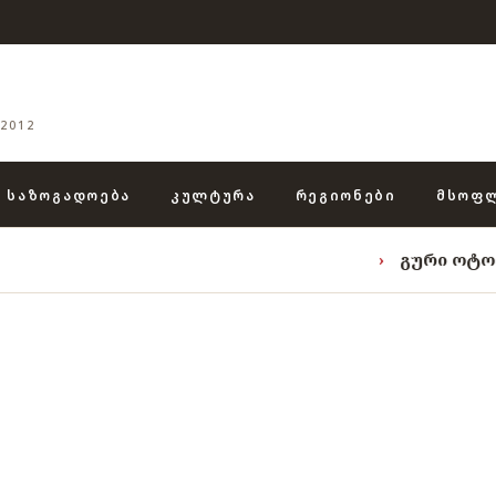
2012
ᲡᲐᲖᲝᲒᲐᲓᲝᲔᲑᲐ
ᲙᲣᲚᲢᲣᲠᲐ
ᲠᲔᲒᲘᲝᲜᲔᲑᲘ
ᲛᲡᲝᲤ
›
გური ოტობაიას ტრია