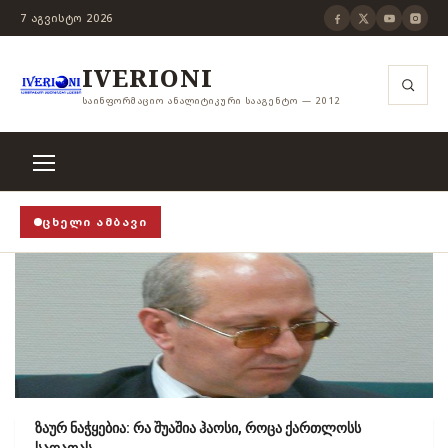
7 ᲐᲒᲕᲘᲡᲢᲝ 2026
IVERIONI
ᲡᲐᲘᲜᲤᲝᲠᲛᲐᲪᲘᲝ ᲐᲜᲐᲚᲘᲢᲘᲙᲣᲠᲘ ᲡᲐᲐᲒᲔᲜᲢᲝ — 2012
ᲪᲮᲔᲚᲘ ᲐᲛᲑᲐᲕᲘ
 STOP! STOP!
›
როცა თვითცენზურის ჭანჭიკი მოშლილი
ზაურ ნაჭყებია: რა შუაშია ჰაოსი, როცა ქართლოსს