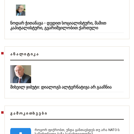
ნოდარ ჭითანავა - დედით სოციალისტური, მამით
კაპიტალისტური, გვარიშვილობით ქართული
ᲐᲜᲐᲚᲘᲢᲘᲙᲐ
მიხეილ ჯიბუტი: დიალოგს ალტერნატივა არ გააჩნია
ᲒᲐᲛᲝᲙᲘᲗᲮᲕᲔᲑᲘ
როგორ ფიქრობთ, უნდა განთავსდეს თუ არა NATO-ს
საწვრთნელი ბაზა საქართველოში?