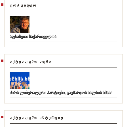
ᲢᲝᲞ ᲕᲘᲓᲔᲝ
აფხაზეთი საქართველოა!
ᲐᲥᲢᲣᲐᲚᲣᲠᲘ ᲗᲔᲛᲐ
ძირს ლიბერალური პარტიები, გაუმარჯოს ხალხის ხმას!
ᲐᲥᲢᲣᲐᲚᲣᲠᲘ ᲘᲜᲢᲔᲠᲕᲘᲣ