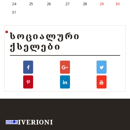
24
25
26
27
28
29
30
31
ᲡᲝᲪᲘᲐᲚᲣᲠᲘ
ᲥᲡᲔᲚᲔᲑᲘ
IVERIONI