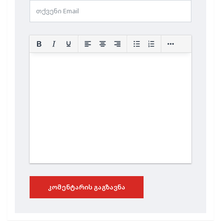
ᲙᲝᲛᲔᲜᲢᲐᲠᲘᲡ ᲒᲐᲒᲖᲐᲕᲜᲐ