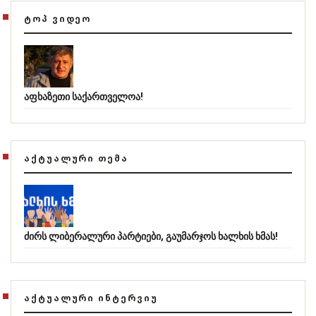
ᲢᲝᲞ ᲕᲘᲓᲔᲝ
აფხაზეთი საქართველოა!
ᲐᲥᲢᲣᲐᲚᲣᲠᲘ ᲗᲔᲛᲐ
ძირს ლიბერალური პარტიები, გაუმარჯოს ხალხის ხმას!
ᲐᲥᲢᲣᲐᲚᲣᲠᲘ ᲘᲜᲢᲔᲠᲕᲘᲣ