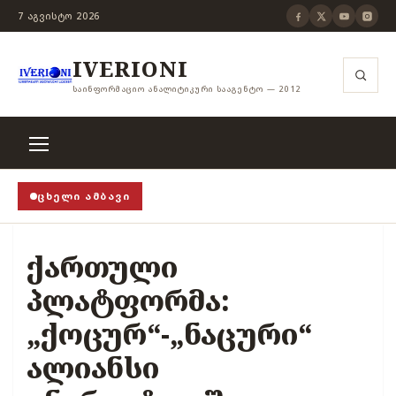
7 ᲐᲒᲕᲘᲡᲢᲝ 2026
IVERIONI
ᲡᲐᲘᲜᲤᲝᲠᲛᲐᲪᲘᲝ ᲐᲜᲐᲚᲘᲢᲘᲙᲣᲠᲘ ᲡᲐᲐᲒᲔᲜᲢᲝ — 2012
ᲪᲮᲔᲚᲘ ᲐᲛᲑᲐᲕᲘ
ენზურის ჭანჭიკი მოშლილია, ცენზურა უნდა არსებო
ქართული
პლატფორმა:
„ქოცურ“-„ნაცური“
ალიანსი