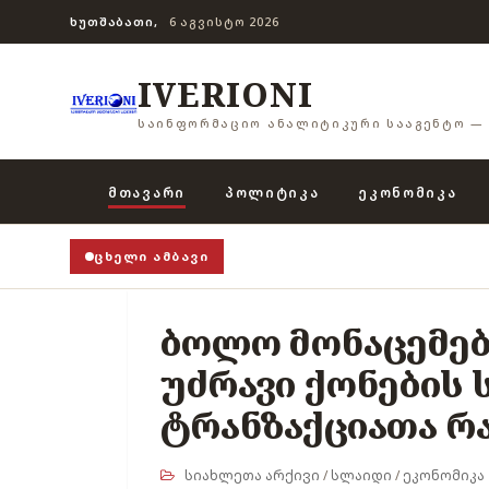
ᲮᲣᲗᲨᲐᲑᲐᲗᲘ,
6 ᲐᲒᲕᲘᲡᲢᲝ 2026
IVERIONI
ᲡᲐᲘᲜᲤᲝᲠᲛᲐᲪᲘᲝ ᲐᲜᲐᲚᲘᲢᲘᲙᲣᲠᲘ ᲡᲐᲐᲒᲔᲜᲢᲝ — 
ᲛᲗᲐᲕᲐᲠᲘ
ᲞᲝᲚᲘᲢᲘᲙᲐ
ᲔᲙᲝᲜᲝᲛᲘᲙᲐ
ᲪᲮᲔᲚᲘ ᲐᲛᲑᲐᲕᲘ
ბოლო მონაცემები
უძრავი ქონების
ტრანზაქციათა რ
სიახლეთა არქივი
/
სლაიდი
/
ეკონომიკა