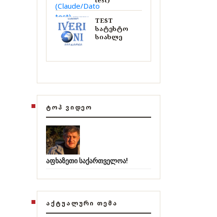
test)
TEST
სატესტო
სიახლე
ᲢᲝᲞ ᲕᲘᲓᲔᲝ
აფხაზეთი საქართველოა!
ᲐᲥᲢᲣᲐᲚᲣᲠᲘ ᲗᲔᲛᲐ