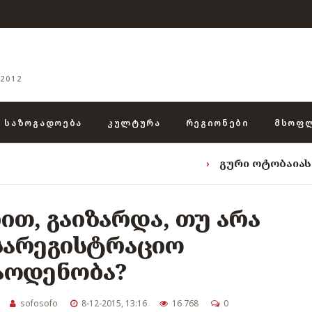
2012
ᲡᲐᲖᲝᲒᲐᲓᲝᲔᲑᲐ
ᲙᲣᲚᲢᲣᲠᲐ
ᲠᲔᲒᲘᲝᲜᲔᲑᲘ
ᲛᲡᲝᲤ
›
გური ოტობაიას ტრიადა: „
თ, გაიზარდა, თუ არა
 სარეგისტრაციო
აოდენობა?
sofosofo
8-12-2015, 13:16
16 768
0