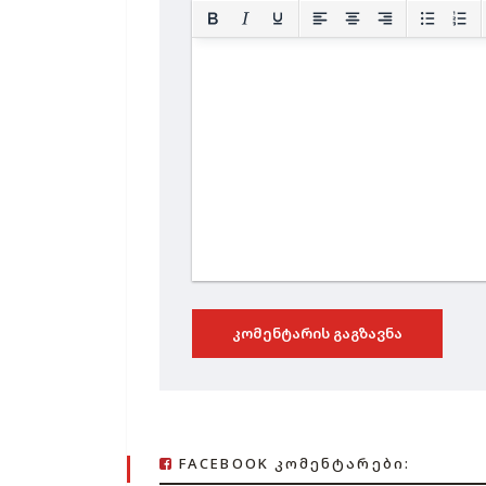
ᲙᲝᲛᲔᲜᲢᲐᲠᲘᲡ ᲒᲐᲒᲖᲐᲕᲜᲐ
FACEBOOK ᲙᲝᲛᲔᲜᲢᲐᲠᲔᲑᲘ: