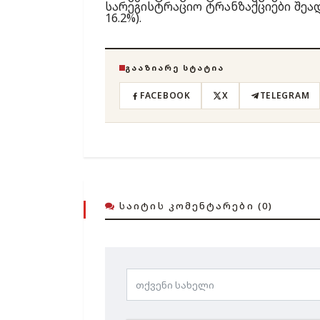
სარეგისტრაციო ტრანზაქციები შეადგ
16.2%).
ᲒᲐᲐᲖᲘᲐᲠᲔ ᲡᲢᲐᲢᲘᲐ
FACEBOOK
X
TELEGRAM
ᲡᲐᲘᲢᲘᲡ ᲙᲝᲛᲔᲜᲢᲐᲠᲔᲑᲘ (0)