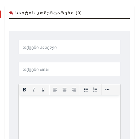
ᲡᲐᲘᲢᲘᲡ ᲙᲝᲛᲔᲜᲢᲐᲠᲔᲑᲘ (0)