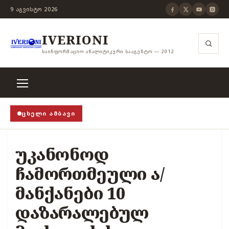
9 ᲐᲒᲕᲘᲡᲢᲝ 2026
IVERIONI
ᲡᲐᲘᲜᲤᲝᲠᲛᲐᲪᲘᲝ ᲐᲜᲐᲚᲘᲢᲘᲙᲣᲠᲘ ᲡᲐᲐᲒᲔᲜᲢᲝ — 2012
ᲪᲮᲔᲚᲘ ᲐᲛᲑᲐᲕᲘ
ა თვითცენზურის ჭანჭიკი მოშლილია, ცენზურა უნდა 
უკანონოდ
ჩამორთმეული ა/
მანქანები 10
დაზარალებულ