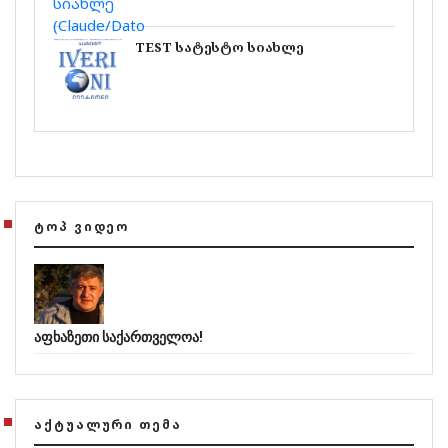
TEST სატესტო სიახლე
ᲢᲝᲞ ᲕᲘᲓᲔᲝ
აფხაზეთი საქართველოა!
ᲐᲥᲢᲣᲐᲚᲣᲠᲘ ᲗᲔᲛᲐ