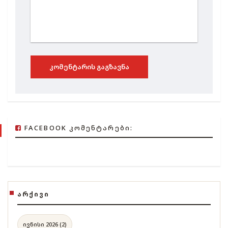
ᲙᲝᲛᲔᲜᲢᲐᲠᲘᲡ ᲒᲐᲒᲖᲐᲕᲜᲐ
FACEBOOK ᲙᲝᲛᲔᲜᲢᲐᲠᲔᲑᲘ:
ᲐᲠᲥᲘᲕᲘ
ივნისი 2026 (2)