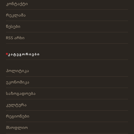
კონტაქტი
რეკლამა
წესები
RSS არხი
ᲙᲐᲢᲔᲒᲝᲠᲘᲔᲑᲘ
პოლიტიკა
ეკონომიკა
საზოგადოება
კულტურა
რეგიონები
მსოფლიო