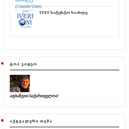
TEST სატესტო სიახლე
ᲢᲝᲞ ᲕᲘᲓᲔᲝ
აფხაზეთი საქართველოა!
ᲐᲥᲢᲣᲐᲚᲣᲠᲘ ᲗᲔᲛᲐ