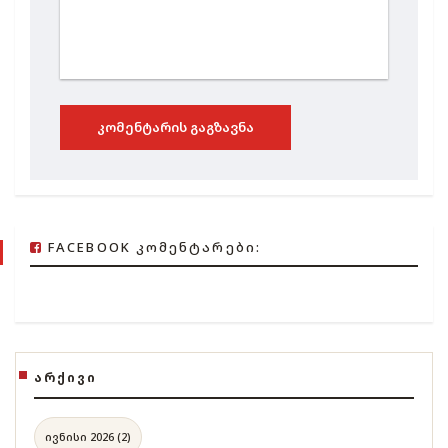
ᲙᲝᲛᲔᲜᲢᲐᲠᲘᲡ ᲒᲐᲒᲖᲐᲕᲜᲐ
FACEBOOK ᲙᲝᲛᲔᲜᲢᲐᲠᲔᲑᲘ:
ᲐᲠᲥᲘᲕᲘ
ივნისი 2026 (2)