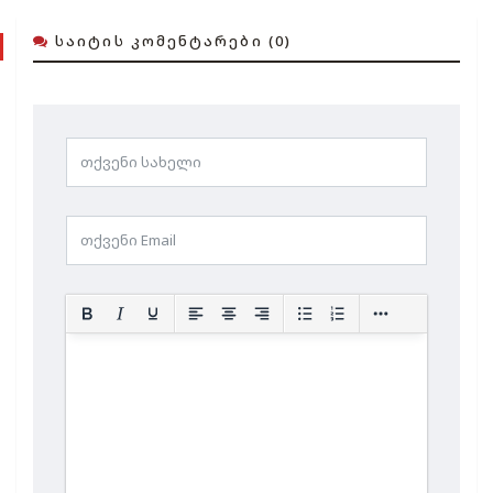
ᲡᲐᲘᲢᲘᲡ ᲙᲝᲛᲔᲜᲢᲐᲠᲔᲑᲘ (0)