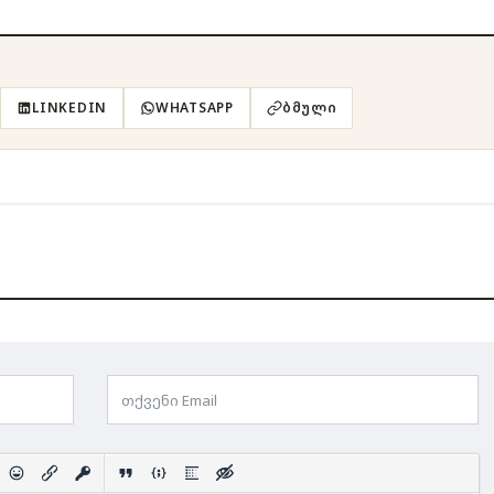
LINKEDIN
WHATSAPP
ᲑᲛᲣᲚᲘ