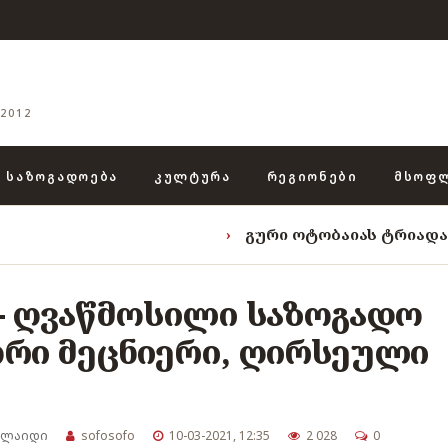
2012
ᲡᲐᲖᲝᲒᲐᲓᲝᲔᲑᲐ
ᲙᲣᲚᲢᲣᲠᲐ
ᲠᲔᲒᲘᲝᲜᲔᲑᲘ
ᲛᲡᲝᲤ
›
გური ოტობაიას ტრიადა: „ენგურის ხ
 - ღვაწმოსილი საზოგადო
ორი მეცნიერი, ღირსეული
სლაიდი
sofosofo
10-03-2021, 12:35
2 028
0