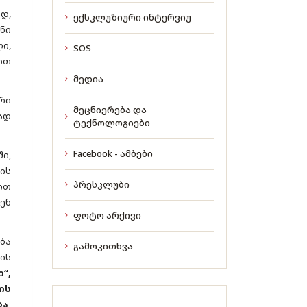
დ,
ექსკლუზიური ინტერვიუ
ნი
ი,
SOS
ით
მედია
რი
მეცნიერება და
ად
ტექნოლოგიები
Facebook - ამბები
ი,
ის
პრესკლუბი
ით
ენ
ფოტო არქივი
ბა
გამოკითხვა
ის
“,
ის
ა,