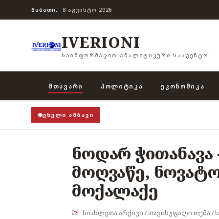
ᲨᲐᲑᲐᲗᲘ,
8 ᲐᲒᲕᲘᲡᲢᲝ 2026
IVERIONI
ᲡᲐᲘᲜᲤᲝᲠᲛᲐᲪᲘᲝ ᲐᲜᲐᲚᲘᲢᲘᲙᲣᲠᲘ ᲡᲐᲐᲒᲔᲜᲢᲝ — 
ᲛᲗᲐᲕᲐᲠᲘ
ᲞᲝᲚᲘᲢᲘᲙᲐ
ᲔᲙᲝᲜᲝᲛᲘᲙᲐ
ᲪᲮᲔᲚᲘ ᲐᲛᲑᲐᲕᲘ
ნოდარ ჭითანავა
მოღვაწე, ნოვატ
მოქალაქე
სიახლეთა არქივი
/
თავისუფალი თემა
/