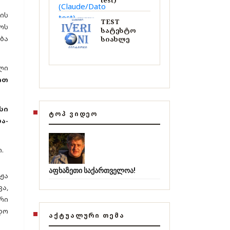
test)
ის
TEST
ოს
სატესტო
ბა
სიახლე
ლი
ით
სი
ᲢᲝᲞ ᲕᲘᲓᲔᲝ
ა-
თ.
აფხაზეთი საქართველოა!
ჟა
ა,
ური
დო
ᲐᲥᲢᲣᲐᲚᲣᲠᲘ ᲗᲔᲛᲐ