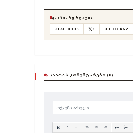
ᲒᲐᲐᲖᲘᲐᲠᲔ ᲡᲢᲐᲢᲘᲐ
FACEBOOK
X
TELEGRAM
ᲡᲐᲘᲢᲘᲡ ᲙᲝᲛᲔᲜᲢᲐᲠᲔᲑᲘ (0)