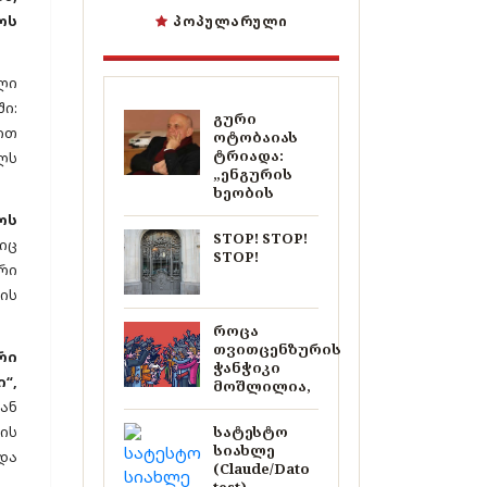
ოს
ᲞᲝᲞᲣᲚᲐᲠᲣᲚᲘ
ლი
ი:
გური
ით
ოტობაიას
ტრიადა:
ლს
„ენგურის
ხეობის
ოს
STOP! STOP!
იც
STOP!
რი
ის
როცა
თვითცენზურის
რი
ჭანჭიკი
“,
მოშლილია,
ან
ის
სატესტო
სიახლე
და
(Claude/Dato