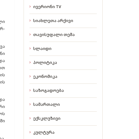
ივერიონი TV
სიახლეთა არქივი
ლი
რ-
თავისუფალი თემა
ვა
სლაიდი
ნი
და
პოლიტიკა
ით
ის
ეკონომიკა
ის
საზოგადოება
და
სამართალი
რი
ოს
ექსკლუზივი
ში
კულტურა
ა,