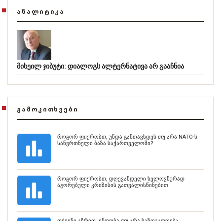
ᲐᲜᲐᲚᲘᲢᲘᲙᲐ
მიხეილ ჯიბუტი: დიალოგს ალტერნატივა არ გააჩნია
ᲒᲐᲛᲝᲙᲘᲗᲮᲕᲔᲑᲘ
როგორ ფიქრობთ, უნდა განთავსდეს თუ არა NATO-ს
საწვრთნელი ბაზა საქართველოში?
როგორ ფიქრობთ, დღევანდელი ხელოვნურად
აგორებული კრიზისის გათვალისწინებით
თქვენი აზრით, ენდობა თუ არა საზოგადოება