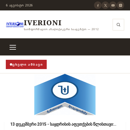
6 ᲐᲒᲕᲘᲡᲢᲝ 2026
IVERIONI
ᲡᲐᲘᲜᲤᲝᲠᲛᲐᲪᲘᲝ ᲐᲜᲐᲚᲘᲢᲘᲙᲣᲠᲘ ᲡᲐᲐᲒᲔᲜᲢᲝ — 2012
ᲪᲮᲔᲚᲘ ᲐᲛᲑᲐᲕᲘ
TOP!
›
როცა თვითცენზურის ჭანჭიკი მოშლილია, ცენზ
13 დეკემბერი 2015 - საყდრისის აფეთქების წლისთავი:..