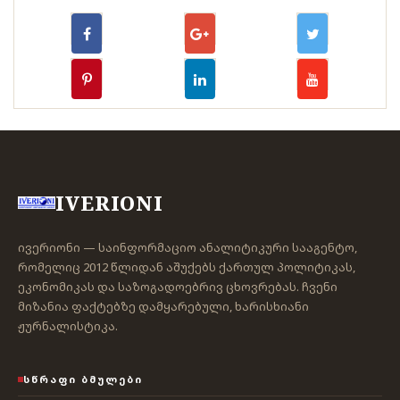
IVERIONI
ივერიონი — საინფორმაციო ანალიტიკური სააგენტო,
რომელიც 2012 წლიდან აშუქებს ქართულ პოლიტიკას,
ეკონომიკას და საზოგადოებრივ ცხოვრებას. ჩვენი
მიზანია ფაქტებზე დამყარებული, ხარისხიანი
ჟურნალისტიკა.
ᲡᲬᲠᲐᲤᲘ ᲑᲛᲣᲚᲔᲑᲘ