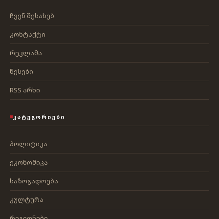
ჩვენ შესახებ
კონტაქტი
რეკლამა
წესები
RSS არხი
ᲙᲐᲢᲔᲒᲝᲠᲘᲔᲑᲘ
პოლიტიკა
ეკონომიკა
საზოგადოება
კულტურა
რეგიონები