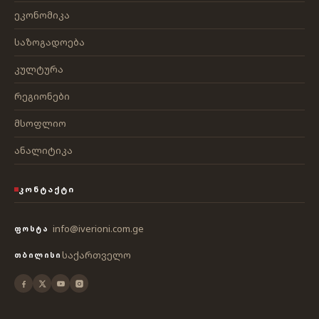
ეკონომიკა
საზოგადოება
კულტურა
რეგიონები
მსოფლიო
ანალიტიკა
ᲙᲝᲜᲢᲐᲥᲢᲘ
info@iverioni.com.ge
ᲤᲝᲡᲢᲐ
საქართველო
ᲗᲑᲘᲚᲘᲡᲘ