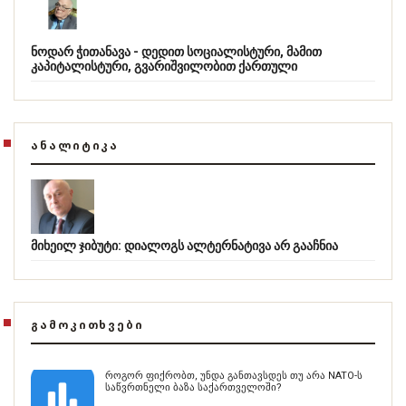
ნოდარ ჭითანავა - დედით სოციალისტური, მამით
კაპიტალისტური, გვარიშვილობით ქართული
ᲐᲜᲐᲚᲘᲢᲘᲙᲐ
მიხეილ ჯიბუტი: დიალოგს ალტერნატივა არ გააჩნია
ᲒᲐᲛᲝᲙᲘᲗᲮᲕᲔᲑᲘ
როგორ ფიქრობთ, უნდა განთავსდეს თუ არა NATO-ს
საწვრთნელი ბაზა საქართველოში?