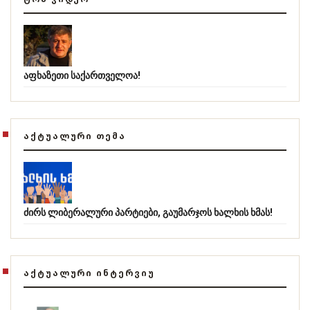
აფხაზეთი საქართველოა!
ᲐᲥᲢᲣᲐᲚᲣᲠᲘ ᲗᲔᲛᲐ
ძირს ლიბერალური პარტიები, გაუმარჯოს ხალხის ხმას!
ᲐᲥᲢᲣᲐᲚᲣᲠᲘ ᲘᲜᲢᲔᲠᲕᲘᲣ