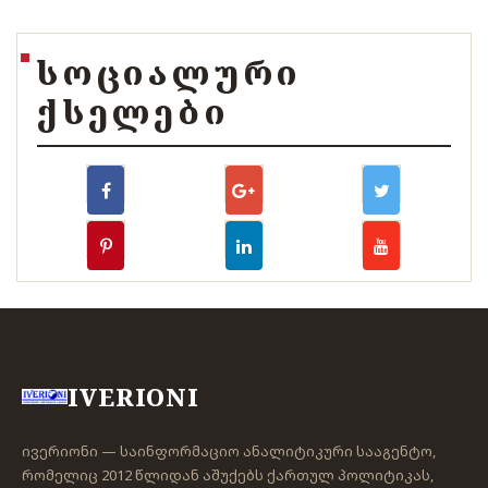
ᲡᲝᲪᲘᲐᲚᲣᲠᲘ
ᲥᲡᲔᲚᲔᲑᲘ
IVERIONI
ივერიონი — საინფორმაციო ანალიტიკური სააგენტო,
რომელიც 2012 წლიდან აშუქებს ქართულ პოლიტიკას,