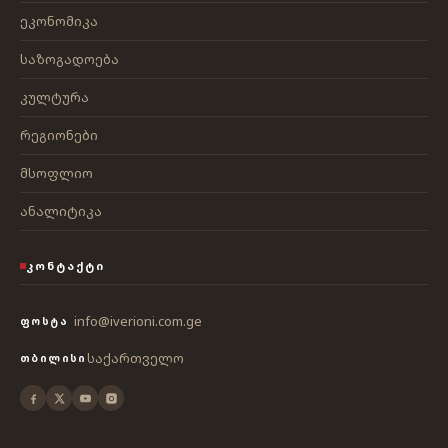
ეკონომიკა
საზოგადოება
კულტურა
რეგიონები
მსოფლიო
ანალიტიკა
ᲙᲝᲜᲢᲐᲥᲢᲘ
info@iverioni.com.ge
ᲤᲝᲡᲢᲐ
საქართველო
ᲗᲑᲘᲚᲘᲡᲘ