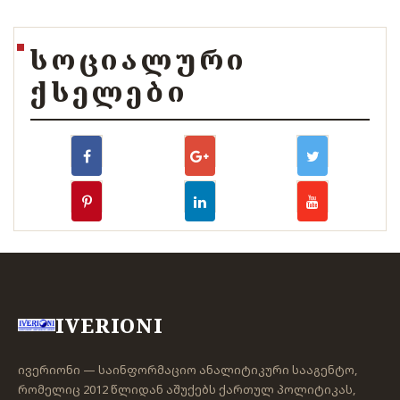
ᲡᲝᲪᲘᲐᲚᲣᲠᲘ
ᲥᲡᲔᲚᲔᲑᲘ
IVERIONI
ივერიონი — საინფორმაციო ანალიტიკური სააგენტო,
რომელიც 2012 წლიდან აშუქებს ქართულ პოლიტიკას,