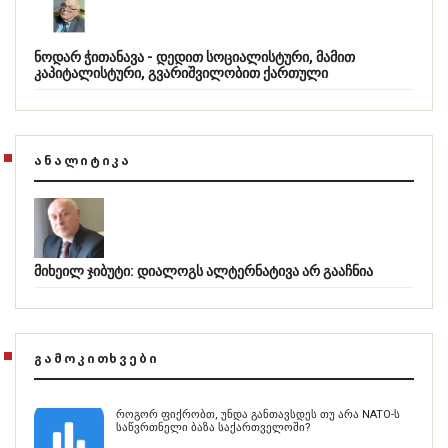
ნოდარ ჭითანავა - დედით სოციალისტური, მამით
კაპიტალისტური, გვარიშვილობით ქართული
ᲐᲜᲐᲚᲘᲢᲘᲙᲐ
მიხეილ ჯიბუტი: დიალოგს ალტერნატივა არ გააჩნია
ᲒᲐᲛᲝᲙᲘᲗᲮᲕᲔᲑᲘ
როგორ ფიქრობთ, უნდა განთავსდეს თუ არა NATO-ს
საწვრთნელი ბაზა საქართველოში?