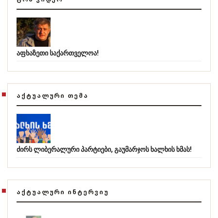
აფხაზეთი საქართველოა!
ᲐᲥᲢᲣᲐᲚᲣᲠᲘ ᲗᲔᲛᲐ
ძირს ლიბერალური პარტიები, გაუმარჯოს ხალხის ხმას!
ᲐᲥᲢᲣᲐᲚᲣᲠᲘ ᲘᲜᲢᲔᲠᲕᲘᲣ