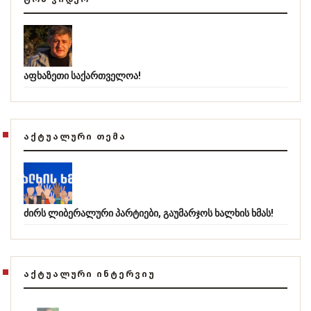
აფხაზეთი საქართველოა!
ᲐᲥᲢᲣᲐᲚᲣᲠᲘ ᲗᲔᲛᲐ
ძირს ლიბერალური პარტიები, გაუმარჯოს ხალხის ხმას!
ᲐᲥᲢᲣᲐᲚᲣᲠᲘ ᲘᲜᲢᲔᲠᲕᲘᲣ