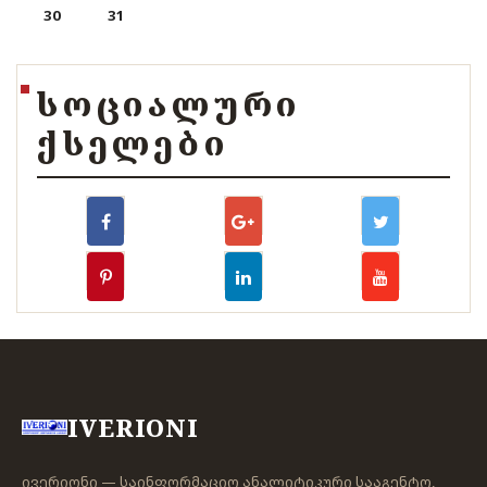
30
31
ᲡᲝᲪᲘᲐᲚᲣᲠᲘ
ᲥᲡᲔᲚᲔᲑᲘ
IVERIONI
ივერიონი — საინფორმაციო ანალიტიკური სააგენტო,