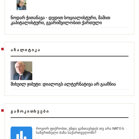
ნოდარ ჭითანავა - დედით სოციალისტური, მამით
კაპიტალისტური, გვარიშვილობით ქართული
ᲐᲜᲐᲚᲘᲢᲘᲙᲐ
მიხეილ ჯიბუტი: დიალოგს ალტერნატივა არ გააჩნია
ᲒᲐᲛᲝᲙᲘᲗᲮᲕᲔᲑᲘ
როგორ ფიქრობთ, უნდა განთავსდეს თუ არა NATO-ს
საწვრთნელი ბაზა საქართველოში?