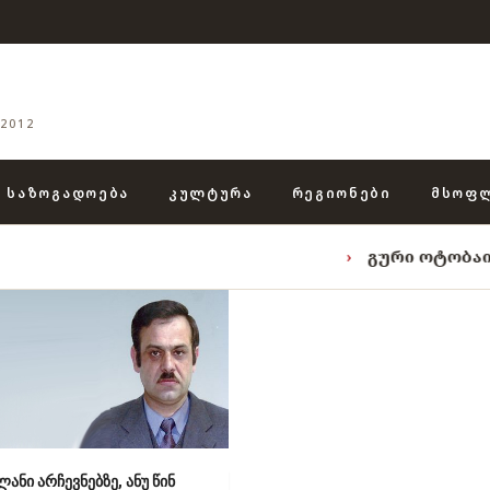
2012
ᲡᲐᲖᲝᲒᲐᲓᲝᲔᲑᲐ
ᲙᲣᲚᲢᲣᲠᲐ
ᲠᲔᲒᲘᲝᲜᲔᲑᲘ
ᲛᲡᲝᲤ
›
გური ოტობაიას ტრიადა:
ლანი არჩევნებზე, ანუ წინ