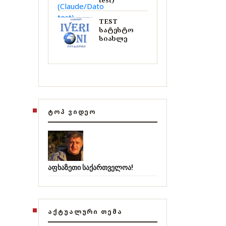
test)
TEST
სატესტო
სიახლე
ᲢᲝᲞ ᲕᲘᲓᲔᲝ
აფხაზეთი საქართველოა!
ᲐᲥᲢᲣᲐᲚᲣᲠᲘ ᲗᲔᲛᲐ