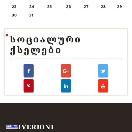
23
24
25
26
27
28
29
30
31
ᲡᲝᲪᲘᲐᲚᲣᲠᲘ
ᲥᲡᲔᲚᲔᲑᲘ
IVERIONI