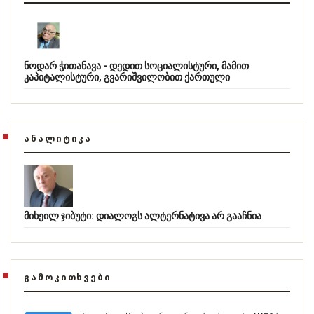
ნოდარ ჭითანავა - დედით სოციალისტური, მამით
კაპიტალისტური, გვარიშვილობით ქართული
ᲐᲜᲐᲚᲘᲢᲘᲙᲐ
მიხეილ ჯიბუტი: დიალოგს ალტერნატივა არ გააჩნია
ᲒᲐᲛᲝᲙᲘᲗᲮᲕᲔᲑᲘ