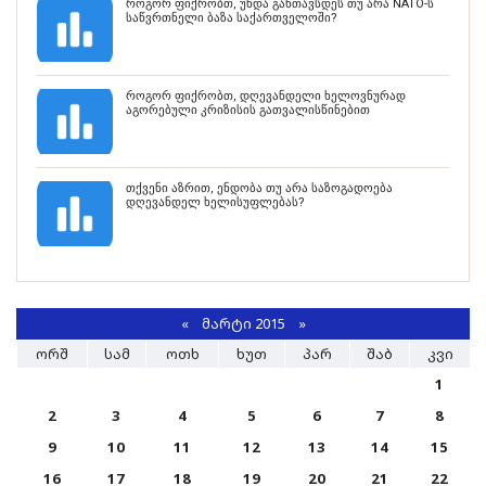
როგორ ფიქრობთ, უნდა განთავსდეს თუ არა NATO-ს
საწვრთნელი ბაზა საქართველოში?
როგორ ფიქრობთ, დღევანდელი ხელოვნურად
აგორებული კრიზისის გათვალისწინებით
თქვენი აზრით, ენდობა თუ არა საზოგადოება
დღევანდელ ხელისუფლებას?
«
ᲛᲐᲠᲢᲘ 2015
»
ᲝᲠᲨ
ᲡᲐᲛ
ᲝᲗᲮ
ᲮᲣᲗ
ᲞᲐᲠ
ᲨᲐᲑ
ᲙᲕᲘ
1
2
3
4
5
6
7
8
9
10
11
12
13
14
15
16
17
18
19
20
21
22