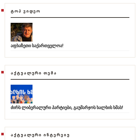
ᲢᲝᲞ ᲕᲘᲓᲔᲝ
აფხაზეთი საქართველოა!
ᲐᲥᲢᲣᲐᲚᲣᲠᲘ ᲗᲔᲛᲐ
ძირს ლიბერალური პარტიები, გაუმარჯოს ხალხის ხმას!
ᲐᲥᲢᲣᲐᲚᲣᲠᲘ ᲘᲜᲢᲔᲠᲕᲘᲣ