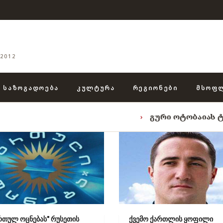
2012
ᲡᲐᲖᲝᲒᲐᲓᲝᲔᲑᲐ
ᲙᲣᲚᲢᲣᲠᲐ
ᲠᲔᲒᲘᲝᲜᲔᲑᲘ
ᲛᲡᲝᲤ
›
გური ოტობაიას ტრიადა: „ენგურ
რთულ ოცნებას" რუსეთის
ქვემო ქართლის ყოფილი