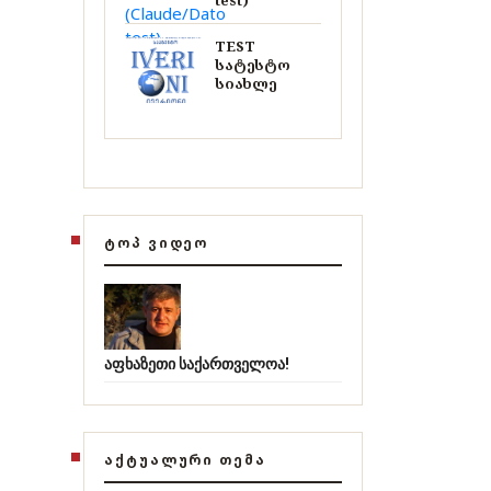
test)
TEST
სატესტო
სიახლე
ᲢᲝᲞ ᲕᲘᲓᲔᲝ
აფხაზეთი საქართველოა!
ᲐᲥᲢᲣᲐᲚᲣᲠᲘ ᲗᲔᲛᲐ