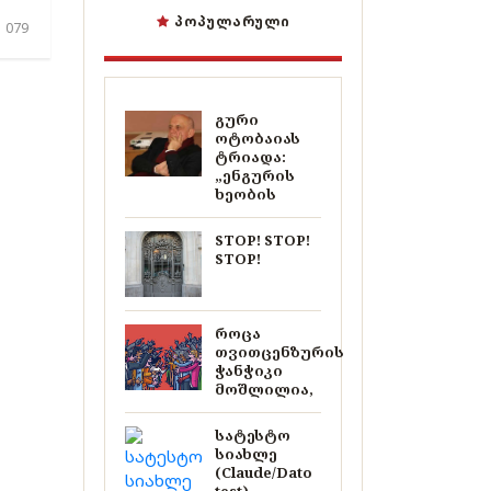
ᲞᲝᲞᲣᲚᲐᲠᲣᲚᲘ
 079
გური
ოტობაიას
ტრიადა:
„ენგურის
ხეობის
STOP! STOP!
STOP!
როცა
თვითცენზურის
ჭანჭიკი
მოშლილია,
სატესტო
სიახლე
(Claude/Dato