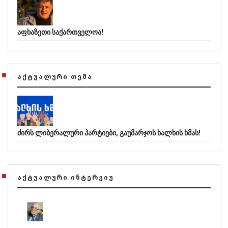
აფხაზეთი საქართველოა!
ᲐᲥᲢᲣᲐᲚᲣᲠᲘ ᲗᲔᲛᲐ
ძირს ლიბერალური პარტიები, გაუმარჯოს ხალხის ხმას!
ᲐᲥᲢᲣᲐᲚᲣᲠᲘ ᲘᲜᲢᲔᲠᲕᲘᲣ