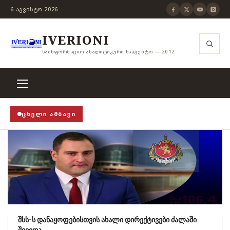
6 ᲐᲒᲕᲘᲡᲢᲝ 2026
IVERIONI
ᲡᲐᲘᲜᲤᲝᲠᲛᲐᲪᲘᲝ ᲐᲜᲐᲚᲘᲢᲘᲙᲣᲠᲘ ᲡᲐᲐᲒᲔᲜᲢᲝ — 2012
ᲪᲮᲔᲚᲘ ᲐᲛᲑᲐᲕᲘ
ჭანჭიკი მოშლილია, ცენზურა უნდა არსებობდეს!
›
ვი
შსს-ს დანაყოფებისთვის ახალი დირექტივები ძალაში