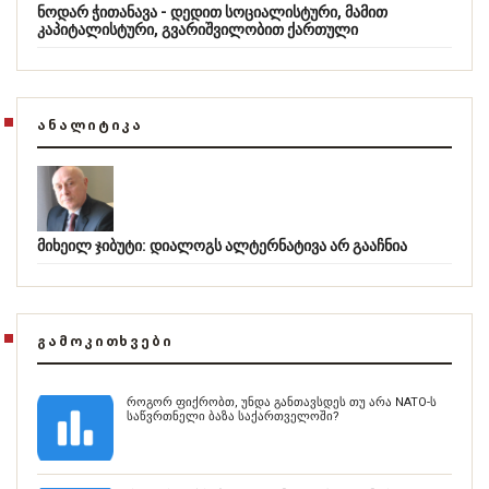
ნოდარ ჭითანავა - დედით სოციალისტური, მამით
კაპიტალისტური, გვარიშვილობით ქართული
ᲐᲜᲐᲚᲘᲢᲘᲙᲐ
მიხეილ ჯიბუტი: დიალოგს ალტერნატივა არ გააჩნია
ᲒᲐᲛᲝᲙᲘᲗᲮᲕᲔᲑᲘ
როგორ ფიქრობთ, უნდა განთავსდეს თუ არა NATO-ს
საწვრთნელი ბაზა საქართველოში?