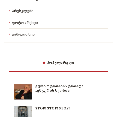
პრესკლუბი
ფოტო არქივი
გამოკითხვა
ᲞᲝᲞᲣᲚᲐᲠᲣᲚᲘ
გური ოტობაიას ტრიადა:
„ენგურის ხეობის
STOP! STOP! STOP!