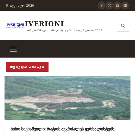
9 ᲐᲒᲕᲘᲡᲢᲝ 2026
IVERIONI
ᲡᲐᲘᲜᲤᲝᲠᲛᲐᲪᲘᲝ ᲐᲜᲐᲚᲘᲢᲘᲙᲣᲠᲘ ᲡᲐᲐᲒᲔᲜᲢᲝ — 2012
ᲪᲮᲔᲚᲘ ᲐᲛᲑᲐᲕᲘ
ურის ჭანჭიკი მოშლილია, ცენზურა უნდა არსებობდე
ნინო მიქიაშვილი: რატომ აუკრძალეს ჟურნალისტებს..