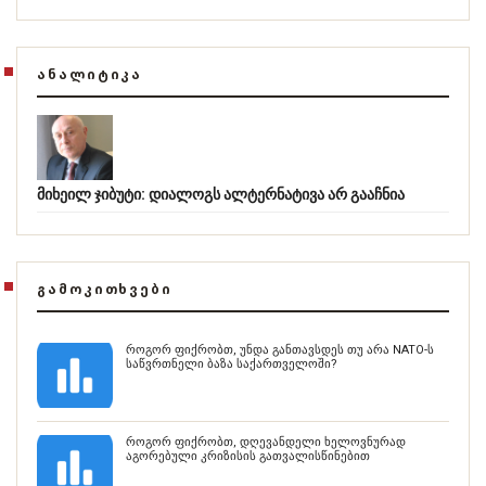
ᲐᲜᲐᲚᲘᲢᲘᲙᲐ
მიხეილ ჯიბუტი: დიალოგს ალტერნატივა არ გააჩნია
ᲒᲐᲛᲝᲙᲘᲗᲮᲕᲔᲑᲘ
როგორ ფიქრობთ, უნდა განთავსდეს თუ არა NATO-ს
საწვრთნელი ბაზა საქართველოში?
როგორ ფიქრობთ, დღევანდელი ხელოვნურად
აგორებული კრიზისის გათვალისწინებით