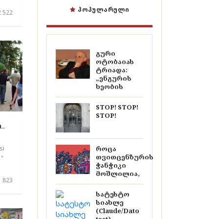
ᲞᲝᲞᲣᲚᲐᲠᲣᲚᲘ
 522
გური
ოტობაიას
ტრიადა:
„ენგურის
ხეობის
STOP! STOP!
STOP!
..
si
როცა
თვითცენზურის
 "
ჭანჭიკი
მოშლილია,
 823
სატესტო
სიახლე
(Claude/Dato