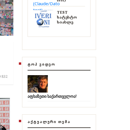
test)
TEST
სატესტო
სიახლე
ᲢᲝᲞ ᲕᲘᲓᲔᲝ
 832
აფხაზეთი საქართველოა!
ᲐᲥᲢᲣᲐᲚᲣᲠᲘ ᲗᲔᲛᲐ