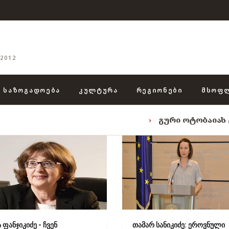
2012
ᲡᲐᲖᲝᲒᲐᲓᲝᲔᲑᲐ
ᲙᲣᲚᲢᲣᲠᲐ
ᲠᲔᲒᲘᲝᲜᲔᲑᲘ
ᲛᲡᲝᲤ
›
გური ოტობაიას ტრიადა: „ენგურის ხ
ა ფანჯიკიძე - ჩვენ
თამარ სანიკიძე: ეროვნული