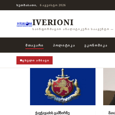
ᲮᲣᲗᲨᲐᲑᲐᲗᲘ,
6 ᲐᲒᲕᲘᲡᲢᲝ 2026
IVERIONI
ᲡᲐᲘᲜᲤᲝᲠᲛᲐᲪᲘᲝ ᲐᲜᲐᲚᲘᲢᲘᲙᲣᲠᲘ ᲡᲐᲐᲒᲔᲜᲢᲝ — 
ᲛᲗᲐᲕᲐᲠᲘ
ᲞᲝᲚᲘᲢᲘᲙᲐ
ᲔᲙᲝᲜᲝᲛᲘᲙᲐ
ᲪᲮᲔᲚᲘ ᲐᲛᲑᲐᲕᲘ
ჭავჭავაძის გამზირზე
მაი