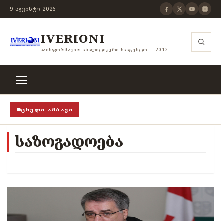
9 ᲐᲒᲕᲘᲡᲢᲝ 2026
IVERIONI
ᲡᲐᲘᲜᲤᲝᲠᲛᲐᲪᲘᲝ ᲐᲜᲐᲚᲘᲢᲘᲙᲣᲠᲘ ᲡᲐᲐᲒᲔᲜᲢᲝ — 2012
ᲪᲮᲔᲚᲘ ᲐᲛᲑᲐᲕᲘ
ის ჭანჭიკი მოშლილია, ცენზურა უნდა არსებობდეს!
›
საზოგადოება