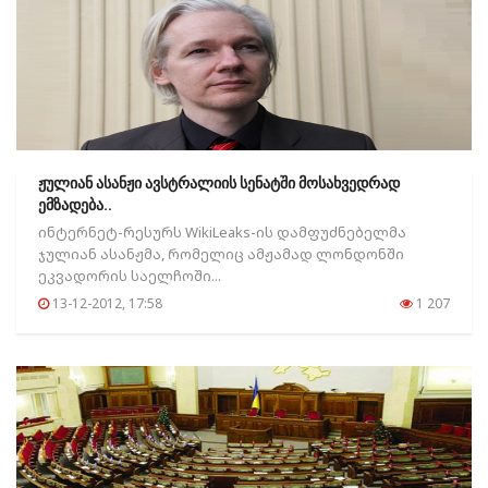
ჟულიან ასანჟი ავსტრალიის სენატში მოსახვედრად
ემზადება..
ინტერნეტ-რესურს WikiLeaks-ის დამფუძნებელმა
ჯულიან ასანჟმა, რომელიც ამჟამად ლონდონში
ეკვადორის საელჩოში...
13-12-2012, 17:58
1 207